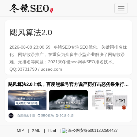
飓风算法2.0
2026-08-08 23:00:59
冬镜SEO专注SEO优化、关键词排名优
化、网站收录推广，在重庆为众多中小型企业解决了网站收录
难、无排名等问题；2021来冬镜seo网学SEO排名技术。
QQ:33731790 / uqseo.com
飓风算法2.0上线，百度熊掌号官方说严厉打击恶劣采集行为
百度搜索学院
SEO算法
2018-9-13
MIP
｜
XML
｜
Html
|
渝公网安备50011202504427