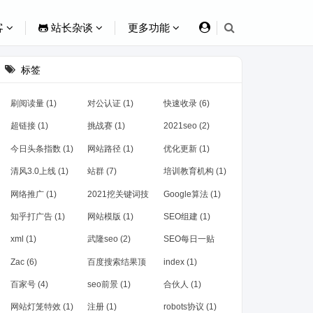
客
站长杂谈
更多功能
标签
刷阅读量 (1)
对公认证 (1)
快速收录 (6)
超链接 (1)
挑战赛 (1)
2021seo (2)
今日头条指数 (1)
网站路径 (1)
优化更新 (1)
清风3.0上线 (1)
站群 (7)
培训教育机构 (1)
网络推广 (1)
2021挖关键词技
Google算法 (1)
巧 (1)
知乎打广告 (1)
网站模版 (1)
SEO组建 (1)
xml (1)
武隆seo (2)
SEO每日一贴
(1)
Zac (6)
百度搜索结果顶
index (1)
踩 (1)
百家号 (4)
seo前景 (1)
合伙人 (1)
网站灯笼特效 (1)
注册 (1)
robots协议 (1)