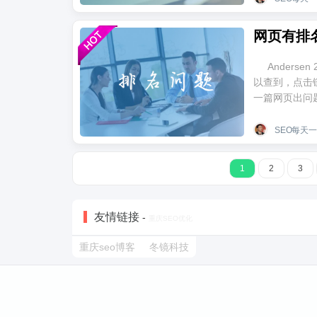
Anderse
以查到，点击
一篇网页出问题了
SEO每天
1
2
3
友情链接
-
重庆SEO优化
重庆seo博客
冬镜科技