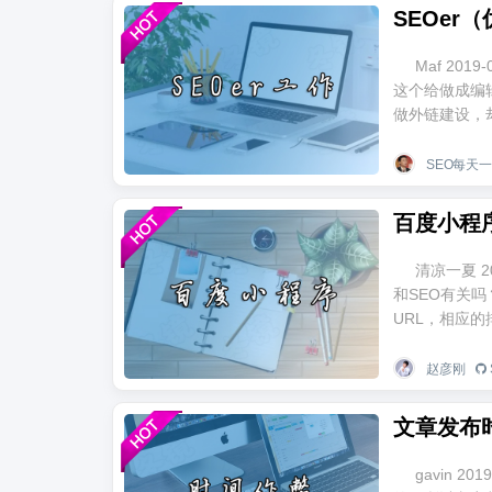
SEOe
Maf 201
这个给做成编
做外链建设，却
SEO每天
百度小程
清凉一夏 2
和SEO有关吗
URL，相应的排
赵彦刚
文章发布
gavin 2