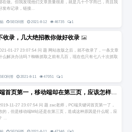
都在做。但我发现他们文章质量很差，就是几十个字而已，而且我
发布记录，链接...
一贴
SEO问答
2021-8-12
46735
1
不收录，几大绝招教你做好收录
021-01-27 23:07:54 问 题 网站改版之后，就不收录了，一条文章
什么解决办法吗？蜘蛛抓取之前有几百，现在也只有七八十次抓取
SEO问答
2021-8-11
47051
1
关键词PC端首页第一，移动端却在第三页，应该怎样解决呢
n 2019-11-27 23:07:54 问 题 zac老师，PC端关键词首页第一了，
数的，但是移动端M站还是在第三页，造成这种原因是什么呢，应
...
一贴
SEO问答
2021-8-11
47346
0