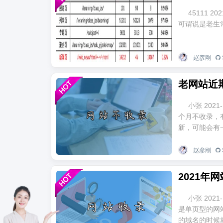
45111 2
可谓说是老生常
赵彦刚
老网站近
小张 2021
个月不收录，
新，可能会有一.
赵彦刚
2021
小张 202
是单页型的网
的域名的时候就