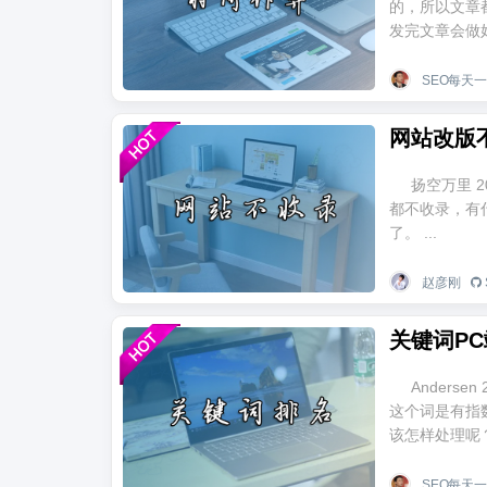
的，所以文章
发完文章会做好
SEO每天
网站改版
扬空万里 2
都不收录，有
了。 ...
赵彦刚
Anderse
这个词是有指
该怎样处理呢？ 
SEO每天