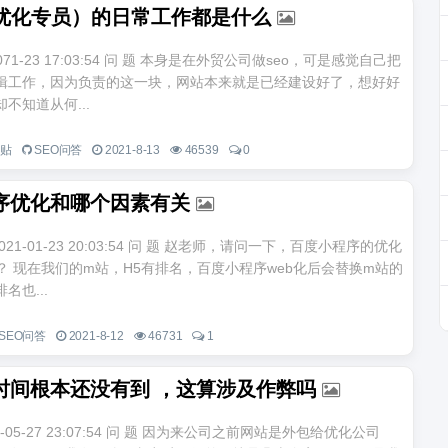
r（优化专员）的日常工作都是什么
9-071-23 17:03:54 问 题 本身是在外贸公司做seo，可是感觉自己把
辑工作，因为负责的这一块，网站本来就是已经建设好了，想好好
不知道从何...
一贴
SEO问答
2021-8-13
46539
0
序优化和哪个因素有关
021-01-23 20:03:54 问 题 赵老师，请问一下，百度小程序的优化
？ 现在我们的m站，H5有排名，百度小程序web化后会替换m站的
名也...
SEO问答
2021-8-12
46731
1
时间根本还没有到 ，这算涉及作弊吗
019-05-27 23:07:54 问 题 因为来公司之前网站是外包给优化公司