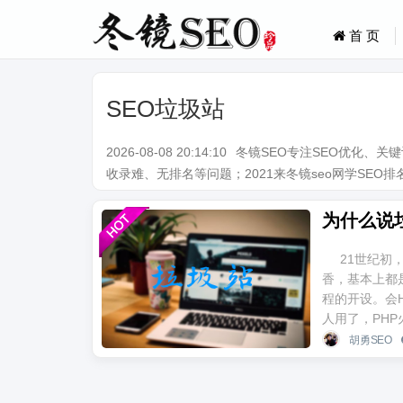
首 页
SEO垃圾站
2026-08-08 20:14:10
冬镜SEO专注SEO优化、
收录难、无排名等问题；2021来冬镜seo网学SEO排名技术。Q
为什么说
21世纪初
香，基本上都
程的开设。会H
人用了，PHP
胡勇SEO