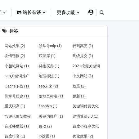
客
站长杂谈
更多功能
标签
网站效果 (2)
熊掌号mip (1)
代码高亮 (1)
友情链接 (2)
底层库 (1)
周级提交 (1)
小领域网站 (1)
链接买卖 (1)
2021挖掘关键词
(1)
seo关键词推广
地理标注 (1)
中文网站 (1)
(1)
Cache下线 (1)
seo未来 (2)
权重 (2)
熊掌号历史 (1)
落地页标准 (1)
更新 (1)
重庆职高 (1)
flashfxp (1)
关键词付费优化
(1)
fly评论修复教程
关键词推广 (1)
冰桶算法5.0 (1)
(1)
音乐播放器 (1)
移动 (2)
百度小程序优化
(1)
百度排名 (1)
ip设置 (1)
优化效果 (2)