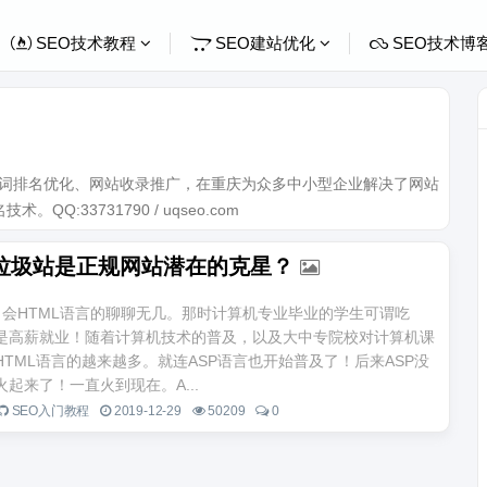
SEO技术教程
SEO建站优化
SEO技术博
关键词排名优化、网站收录推广，在重庆为众多中小型企业解决了网站
Q:33731790 / uqseo.com
垃圾站是正规网站潜在的克星？
，会HTML语言的聊聊无几。那时计算机专业毕业的学生可谓吃
是高薪就业！随着计算机技术的普及，以及大中专院校对计算机课
TML语言的越来越多。就连ASP语言也开始普及了！后来ASP没
火起来了！一直火到现在。A...
SEO入门教程
2019-12-29
50209
0