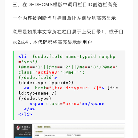
三、
在DEDECMS模版中调用栏目ID侧边栏高亮
一个
内容
被判断当前栏目后让左侧导航高亮显示
意思是如果本文章所在栏目属于上级
目录
1、或子目
录2或4，本
代码
都将高亮显示给
用户
<li
{dede:field
name
=
typeid
run
php
=
'yes'}
(@me
=
=
'1'||@me
=
=
'2'||@me
=
=
'8')?@me
=
'
class
=
"active3"
':@me
=
'';
{/dede:field}
>
{dede:type typeid=2}

<a
href
=
"[field:typeurl /]"
>
 [fie
ld:typename /]

{/dede:type}

<span
class
=
"arrow"
></span>
</a>
</li>