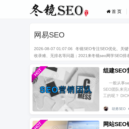
首 页
网易SEO
2026-08-07 01:07:06
冬镜SEO专注SEO优化、
收录难、无排名等问题；2021来冬镜seo网学SEO排名技术。Q
组建SE
一般从事s
SEO团队来
工的呢？ DI
胡勇SEO
网站SE