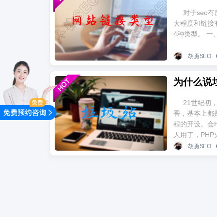
对于seo
大程度和链接
4种类型。 一
胡勇SEO
为什么说
21世纪初
香，基本上都
程的开设。会H
人用了，PHP
胡勇SEO