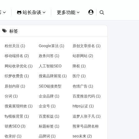
客
站长杂谈
更多功能
标签
粉丝关注 (1)
Google算法 (1)
原创文章排名 (1)
移动端排名 (2)
政务问答 (1)
站群网站 (2)
网站收录优化 (1)
人工智能SEO
降权 (1)
(1)
织梦收费贵 (1)
搜索品牌展现 (1)
医疗 (1)
原创内容 (1)
SEO链接类型
色情广告 (1)
(1)
分词 (1)
企业品牌 (1)
百度推送代码 (1)
搜索展现特效 (1)
企业号 (1)
https认证 (1)
fly模板背景 (1)
百度权益 (1)
追梦人张子凡 (1)
胡勇SEO (3)
标题标签 (1)
熊掌号品牌名称
(1)
收录好 (1)
品牌词 (1)
seo未来 (2)