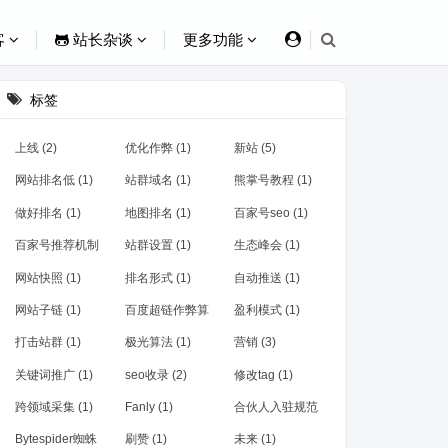
客
站长杂谈
更多功能
标签
上线 (2)
优化作弊 (1)
新站 (5)
网站排名低 (1)
站群域名 (1)
熊掌号教程 (1)
做好排名 (1)
地图排名 (1)
百家号seo (1)
百家号推荐机制
站群设置 (1)
生态峰会 (1)
(1)
网站快照 (1)
排名形式 (1)
自动推送 (1)
网站子链 (1)
百度超链作弊算
盈利模式 (1)
法 (1)
打击站群 (1)
极光算法 (1)
营销 (3)
关键词推广 (1)
seo收录 (2)
修改tag (1)
跨领域采集 (1)
Fanly (1)
合伙人入驻规范
(1)
Bytespider蜘蛛
刷赞 (1)
未来 (1)