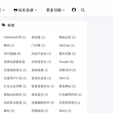
客
站长杂谈
更多功能
标签
nofollow作用 (1)
刷流量 (1)
网络运营 (1)
教程 (1)
门内事 (1)
sitemap (1)
SEO视频 (6)
内页不收录 (1)
重庆武隆 (1)
选择站群服务器
浏览器安全 (1)
Google (6)
(1)
百度细雨算法 (1)
刷阅读量 (1)
胡勇SEO (3)
百度用户计划 (1)
落地页改造 (1)
html (2)
打击点击作弊 (1)
恢复搜索排名 (1)
垂直网站 (1)
获取path路径 (1)
推送提交 (1)
打击赌博内容 (1)
劲风算法恢复 (1)
批量删除软件 (2)
百度快照是什么
(1)
建站 (2)
武隆旅游 (2)
Many (1)