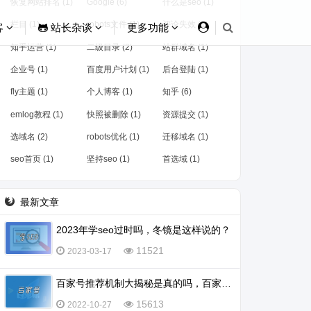
恢复网站排名 (1)
Google (6)
什么是seo (1)
栏目 (1)
robots文件 (1)
评论失效 (1)
客
站长杂谈
更多功能
知乎运营 (1)
二级目录 (2)
站群域名 (1)
企业号 (1)
百度用户计划 (1)
后台登陆 (1)
fly主题 (1)
个人博客 (1)
知乎 (6)
emlog教程 (1)
快照被删除 (1)
资源提交 (1)
选域名 (2)
robots优化 (1)
迁移域名 (1)
seo首页 (1)
坚持seo (1)
首选域 (1)
最新文章
2023年学seo过时吗，冬镜是这样说的？
11521
2023-03-17
百家号推荐机制大揭秘是真的吗，百家号怎么会被推荐？
15613
2022-10-27