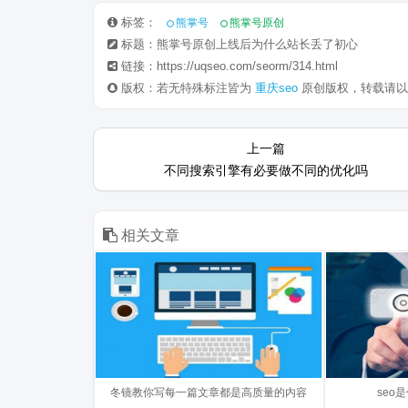
标签：
熊掌号
熊掌号原创
标题：熊掌号原创上线后为什么站长丢了初心
链接：https://uqseo.com/seorm/314.html
版权：若无特殊标注皆为
重庆seo
原创版权，转载请以
2018年如何写一遍高质量的原创文章
SEO（Search
上一篇
呢?冬镜教你高质量文章其实就是满
Optimiza
不同搜索引擎有必要做不同的优化吗
满的套路。 一、什么是垃圾内容 垃
是利用搜索
圾内容就是低质量的内容大体的含义
高网站的自然排
是对用户没有任何作用、...
相关文章
近期，百度貌似在针对搜索引擎做新
网站站外链
的算法调整，一大批网站排名下降，
量的链接呢？
有降必有升嘛，所以冬镜在这里提醒
做SEO的新
一下大家，算法调整只要自己的网站
冬镜教你写每一篇文章都是高质量的内容
链接很多，
seo