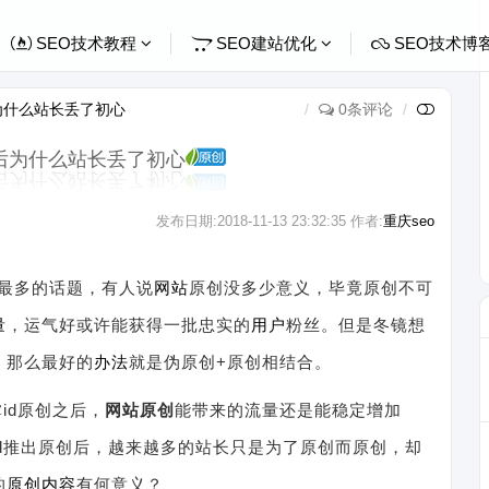
SEO技术教程
SEO建站优化
SEO技术博
为什么站长丢了初心
0条评论
后为什么站长丢了初心
发布日期:
2018-11-13 23:32:35
作者:
重庆seo
最多的话题，有人说
网站
原创没多少意义，毕竟原创不可
量
，运气好或许能获得一批忠实的
用户
粉丝。但是冬镜想
，那么最好的
办法
就是伪原创+原创相结合。
id原创之后，
网站原创
能带来的流量还是能稳定增加
id推出原创后，越来越多的站长只是为了原创而原创，却
的
原创内容
有何意义？