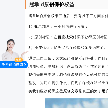
熊掌id
原创保护
权益
熊掌id的原创
权限
开通
后主要有以下三方面的
1）
收录
加速：一小时内进行收录；
2）原创标记：在
百度搜索
结果下获得原创标记
3）
排序
优待：优先展示在转载和
采集
内容前。
通过上面三条，大家应该都是看到好处，而且
增加收录、增加标识，然后就为了所谓的原创
我们先撇开不谈，相信很多早期
个人
站长运营
整改，为用户提供什么，而现在冬镜在站长圈
实我们应该反思这些
原创文章
是真正的为了
用