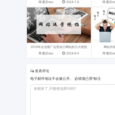
没有做违规操作，可以在站长平台进
一两个链接
重庆seo
2018-7-6
重庆s
行反馈，有误伤也是...
很困惑这件..
2019年企业推广运营自己网站的几大绝招
网站外
重庆seo
2019-8-5
重庆s
发表评论
电子邮件地址不会被公开。
必填项已用
*
标注