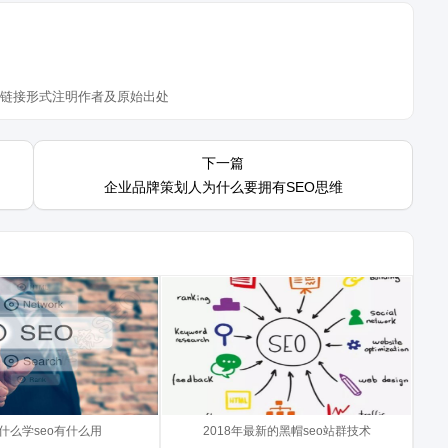
链接形式注明作者及原始出处
 Engine
今天冬镜SEO就给大家讲讲2018年最
下一篇
tion）：搜索引擎优化，即
新的黑帽seo站群技术。 黑帽seo技
企业品牌策划人为什么要拥有SEO思维
引擎的搜索算法规则来提
术在2018年常用的依然是站群操作方
名 一、seo是什么 ...
法，当然这里冬镜不是推荐大家去用
站群的方法去做网站，而是为了让...
接什么样才算得上是高质
今天冬镜就和新手站长谈谈在2018年
 很多时候（这里特别是
如何利用熊掌id做网站seo优化。 最
手）我们网站页面的外部
近一段时间，熊掌id项目被百度大力
而实际排名却还不如只有
是什么学seo有什么用
推广，受到各大站长跟随，但是在很
2018年最新的黑帽seo站群技术