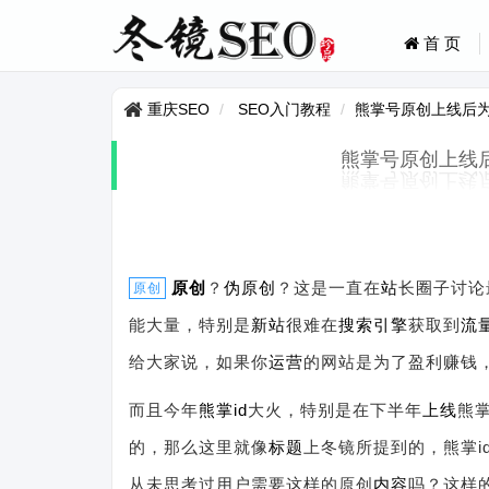
首 页
重庆SEO
SEO入门教程
熊掌号原创上线后
熊掌号原创上线
原创
？
伪原创
？这是一直在
站
长圈子讨论
原创
能大量，特别是
新站
很难在
搜索引擎
获取到
流
给大家说，如果你
运营
的网站是为了盈利赚钱
而且今年
熊掌
id
大火，特别是在下半年
上线
熊掌
的，那么这里就像
标题
上冬镜所提到的，熊掌
从未思考过用户需要这样的原创
内容
吗？这样