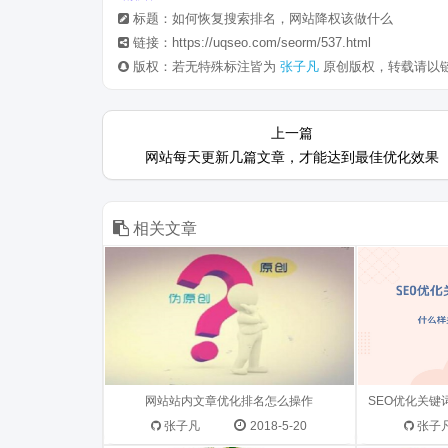
标题：如何恢复搜索排名，网站降权该做什么
链接：https://uqseo.com/seorm/537.html
版权：若无特殊标注皆为
张子凡
原创版权，转载请以
2018年冬镜SEO想说不管百度算法如
好的关键词
上一篇
何改变，高质量度的网站内容更新，
重，增加网
网站每天更新几篇文章，才能达到最佳优化效果
依然是网站SEO最重要的优化之一。
选择非常重
那么如何做好站内优化呢？一起来和
进行选择：
冬镜看看 一、原创文...
键词2、有商
相关文章
站主题关键词. 
三年前，Googled的AlphaGo横空出
这一年，我
世时，我写了《AlphaGo、深度学习
怎么做呢？转
及SEO》这篇帖子，在那之后，我一
享给大家。 
直非常关注人工智能与搜索算法的进
网站站内文章优化排名怎么操作
一年的年终，
展。 ...
这一年的搜
张子凡
2018-5-20
张子