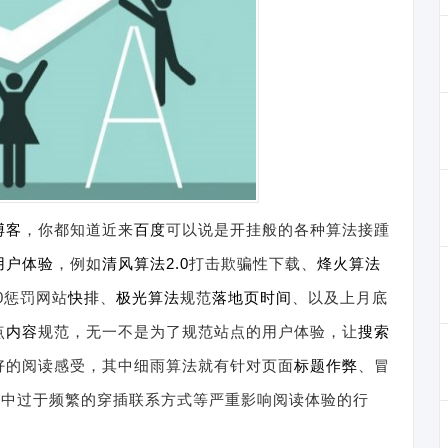
博客
，你都知道近来
百度
可以说是开挂般的各种算法接踵
用户体验
，例如
清风算法2.0
打击欺骗性下载、
烽火算法
.0惩罚网站
快排
、
极光算法
规范
落地页
时间
、以及上月底
点
内容
规范，无一不是为了规范站点的用户体验，让
搜索
好的阅读感受，其中细雨算法就有针对页面
标题
作弊
、冒
面中过于频繁的穿插联系方式等严重影响阅读体验的行