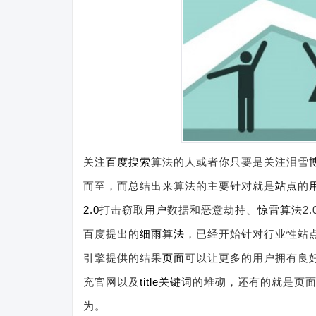
关注
百度搜索
算法的人或者你只要是关注泪雪
而至，而总结出来算法的主要针对就是
站点
的
2.0
打击窃取
用户
数据和恶意劫持、
惊雷算法
2
百度提出的
细雨算法
，已经开始针对行业性站
引擎提供的结果
页面
可以让更多的用户拥有良
充官网以及
title
关键词
的堆砌，还有的就是页
为。