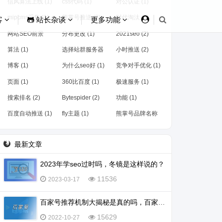
信风算法上线 (1)
css代码 (1)
对公认证 (1)
mipcms采集 (1)
熊掌号推送 (2)
时代淘汰 (1)
客
站长杂谈
更多功能
网站SEO前景
分布更改 (1)
2021seo (2)
(1)
算法 (1)
选择站群服务器
小时推送 (2)
(1)
博客 (1)
为什么seo好 (1)
竞争对手优化 (1)
页面 (1)
360比百度 (1)
极速服务 (1)
搜索排名 (2)
Bytespider (2)
功能 (1)
百度自动推送 (1)
fly主题 (1)
熊掌号品牌名称
(1)
最新文章
2023年学seo过时吗，冬镜是这样说的？
11536
2023-03-17
百家号推荐机制大揭秘是真的吗，百家号怎么会被推荐？
15629
2022-10-27