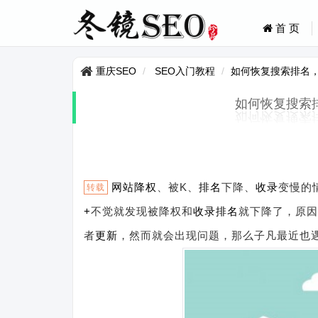
首 页
重庆SEO
SEO入门教程
如何恢复搜索排名
如何恢复搜索
网站
降权
、被K、
排名
下降、
收录
变慢的
转载
+
不觉就发现被降权和
收录排名
就下降了，原因
者
更新
，然而就会出现问题，那么子凡最近也