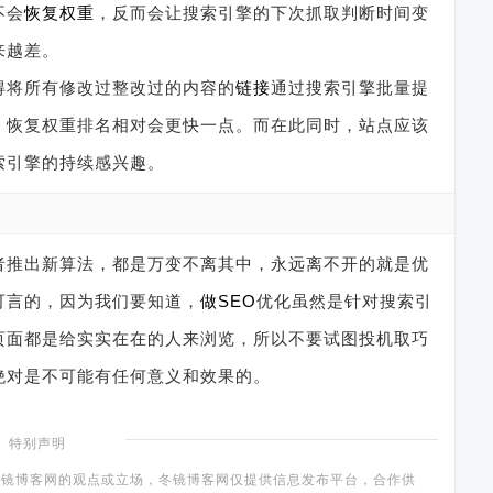
不会
恢复
权重
，反而会让搜索引擎的下次抓取判断时间变
来越差。
得将所有修改过整改过的内容的
链接
通过搜索引擎批量提
，恢复权重排名相对会更快一点。而在此同时，站点应该
索引擎的持续感兴趣。
者推出新算法，都是万变不离其中，永远离不开的就是优
可言的，因为我们要知道，
做SEO
优化虽然是针对搜索引
页面都是给实实在在的人来浏览，所以不要试图投机取巧
绝对是不可能有任何意义和效果的。
特别声明
镜博客网的观点或立场，冬镜博客网仅提供信息发布平台，合作供