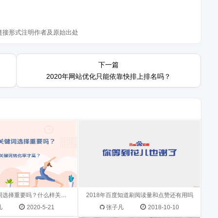
链接形式注明作者及原始出处
可以提升网站排名及权
2018年10月初，百度知道机构合伙人
下一篇
站曝光率，所以关键词的
已有接近九万家公司入驻，熊掌id的
2020年网站优化只能依靠快排上排名吗？
要，可以通过以几种方法
导流使得百度知道瞬间满血复活，那
1、站在用户角度选择关
么现在应该怎么做百度知道的排名
业价值关键词3、符合网
呢？ 百度知道运...
...
的网站流量去哪了？未来
一个合格的SEO必须了解搜索引擎基
载一篇年度SEO总结分
本工作原理 很多看似令人迷惑的SEO
马上又要过年了，每次到
问题及解决办法 其实从搜索引擎原理
A5营销都会给总结一下
SEO优化关键词选择重要吗？什么样关键词转化率才高？
出发，都是自然而然的事情 为什么要
2018年百度知道刷阅读量和点赞还有用吗
索引擎算法，以及未来的
了解搜索引擎原理？ 其实...
凡
2020-5-21
张子凡
2018-10-10