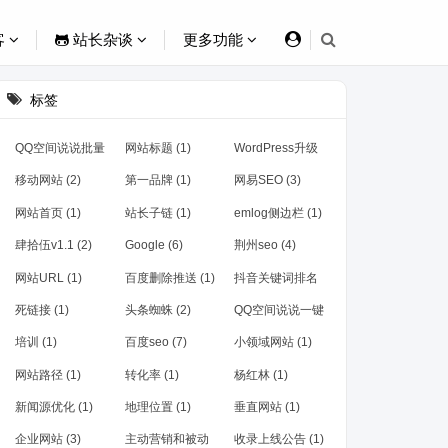
客
站长杂谈
更多功能
标签
QQ空间说说批量
网站标题 (1)
WordPress升级
删除软件 (2)
(1)
移动网站 (2)
第一品牌 (1)
网易SEO (3)
网站首页 (1)
站长子链 (1)
emlog侧边栏 (1)
肆拾伍v1.1 (2)
Google (6)
荆州seo (4)
网站URL (1)
百度删除推送 (1)
抖音关键词排名
(1)
死链接 (1)
头条蜘蛛 (2)
QQ空间说说一键
批量删除软件 (2)
培训 (1)
百度seo (7)
小领域网站 (1)
网站路径 (1)
转化率 (1)
杨红林 (1)
新闻源优化 (1)
地理位置 (1)
垂直网站 (1)
企业网站 (3)
主动营销和被动
收录上线公告 (1)