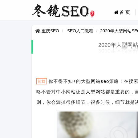
首 页
重庆SEO
SEO入门教程
2020年大型网站S
2020年大型网
你不得不
知+
的大型
网站
seo
策略！在
搜
转载
略不管对中小网
站
还是
大型网站
都是重要的，
则，你会漏掉很多细节，很多时候，细节就是