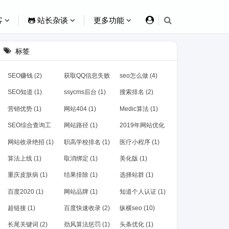
客
站长杂谈
更多功能
标签
SEO赚钱 (2)
获取QQ信息失败
seo怎么做 (4)
(1)
SEO知道 (1)
ssycms后台 (1)
搜索排名 (2)
营销优势 (1)
网站404 (1)
Medic算法 (1)
SEO综合查询工
网站路径 (1)
2019年网站优化
具 (1)
(1)
网站收录绝招 (1)
职高学校排名 (1)
医疗小程序 (1)
算法上线 (1)
取消绑定 (1)
美化版 (1)
重庆皮肤病 (1)
结果排除 (1)
选择站群 (1)
百度2020 (1)
网站品牌 (1)
知道个人认证 (1)
超链接 (1)
百度快速收录 (2)
纵横seo (10)
长尾关键词 (2)
劲风算法惩罚 (1)
头条优化 (1)