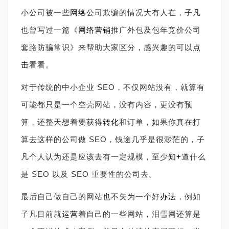
小公司被一些
网络
公司欺骗的情况大有人在，子凡
也曾写过一篇《
网络营销
推广外包及包年竞价公司
套路防骗常识》来帮助大家区分，感兴趣的可以
点
击
看看。
对于传统的中小企业 SEO，不仅网站没有，就算有
可能都只是一个空壳网站，没有内容，更没有预
算，还整天想着要获得
转化
和订单，如果你真在打
算去这样的公司做 SEO，钱途几乎是很渺茫的，子
凡个人认为还是应该去有一定规模，至少
知+
道什么
是 SEO 以及 SEO 重要性的公司去。
最后自己做自己的网站也不失为一个好
办法
，例如
子凡目前就
运营
着自己的一些网站，泪雪网还算是