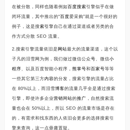
在被分散，同样也随着例如
百度搜索
引擎似乎在做
闭环流量，其中推出的“
百度
爱采购”就是一个很好的
例子，这是搜
索引
擎自己在通过渠道或者另类的合
作方式分散 SEO 流量。
2.搜索引擎流量依旧是
网站
最大的流量渠道，这个以
子凡的泪雪网为例，我们做过微信公众
号
、微信
小
程序
、以及百度智能小程序，
熊掌号
和
百家号
等等
一些其它第三方
内容
的分发，搜索引擎的流量占比
在 80%以上，而泪雪
博客
的流量几乎全是通过搜索
引擎，即使许多企业
营销
网
站
的
推广
，自然搜索流
量也会在 50%以上，所以 SEO 的流量市场是存在
的，有需求和找东西的人依旧会更多的选择搜索引
擎来查询，这一点毋庸置疑。