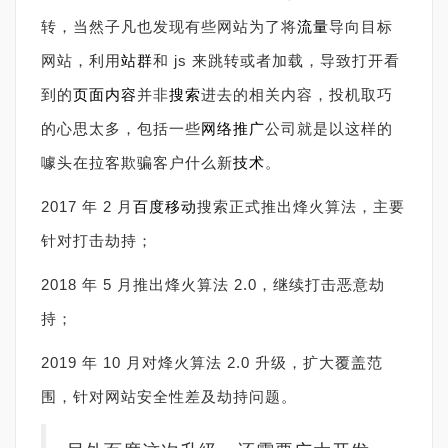
转，当然子凡也发现有些网站为了将
流量
导向目标
网站，利用
站群
和 js 来跳转或者加载，导致打开看
到的
页面
内容
并非
搜索
进去的相关内容，投机取巧
的心思太多，包括一些
网络
推广
公司就是以这样的
噱头在拉客欺骗客户什么新
技术
。
2017 年 2 月
百度移动
搜索正式推出烽火算法，主要
针对打击劫持；
2018 年 5 月推出烽火算法 2.0，继续打击恶意劫
持；
2019 年 10 月对烽火算法 2.0 升级，扩大覆盖范
围，针对网站安全性差及劫持问题。