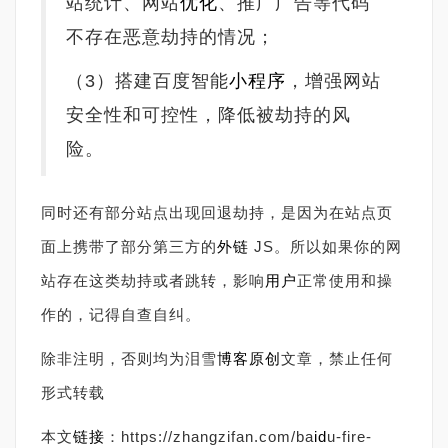
站统计、网站
优化
、推广广告等代码
不存在恶意劫持的情况；
（3）搭建百度智能
小程序
，增强网站
安全性和可控性，降低被劫持的风
险。
同时还有部分站点出现回退劫持，是因为在站点页
面上携带了部分第三方的
外链
JS。所以如果你的网
站存在这类劫持或者跳转，影响
用户
正常使用和操
作的，记得自查自纠。
除非注明，否则均为泪雪
博客
原创
文章，禁止任何
形式转载
本文
链接
：https://zhangzifan.com/ba
id
u-fire-