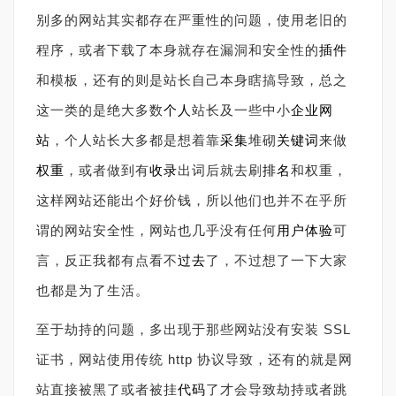
别多的网站其实都存在严重性的问题，使用老旧的
程序，或者下载了本身就存在漏洞和安全性的
插件
和模板，还有的则是站长自己本身瞎搞导致，总之
这一类的是绝大多数
个人
站长及一些中小
企业网
站
，个人站长大多都是想着靠
采集
堆砌
关键词
来做
权重
，或者做到有
收录
出词后就去刷
排名
和权重，
这样网站还能出个好价钱，所以他们也并不在乎所
谓的网站安全性，网站也几乎没有任何
用户体验
可
言，反正我都有点看不
过去
了，不过想了一下大家
也都是为了生活。
至于劫持的问题，多出现于那些网站没有安装 SSL
证书，网站使用传统 http 协议导致，还有的就是网
站直接被黑了或者被挂
代码
了才会导致劫持或者跳