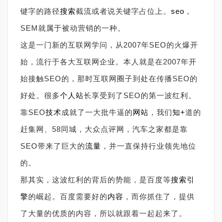
键字的路径
搜索
截流或者说关键字占位上。
seo
，
SEM就属于被动营销的一种。
这是一门新的互联网学问，从2007年SEO的火爆开
始，流行于各大互联网企业。本人就是在2007年开
始接触SEO的，那时互联网圈子到处在传播SEO的
好处。很多
个人
站
长享受到了SEO的第一波红利。
靠SEO
技术
成就了一大批牛逼的
网站
，我们
知+
道的
赶集网、58同城，大众点评网，汽车之家都是靠
SEO带来了巨大的
流量
，并一直保持行业领先地位
的。
那其实，这波红利的背后的势能，是百度等
搜索引
擎
的崛起。百度需要好的
内容
，而你抓住了，提供
了大量的优质的内容，所以就跟着一起起来了。