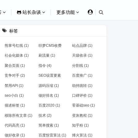
客
站长杂谈
更多功能
标签
熊掌号红线 (1)
织梦CMS收费
站点品牌 (1)
(1)
社会化媒体 (1)
刷流量 (1)
天级收录 (1)
聚合页面 (1)
指令 (4)
分割线 (1)
竞争对手 (2)
SEO设置要素
百度推广 (1)
(1)
禁用API (1)
源码压缩 (1)
劫持跳转 (1)
seo小白 (1)
做好排名 (1)
口碑评价 (1)
描述标签 (1)
百度2020 (1)
零基础seo (1)
移除所有文章 (1)
技术 (2)
变灰教程 (1)
代码高亮 (1)
简单搜索 (1)
知乎粉 (1)
做好收录 (1)
百度惊雷算法 (1)
烽火算法 (1)