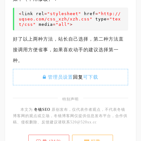
<
link rel
=
"stylesheet"
 href
=
"http://
uqseo.com/css_xzh/xzh.css"
 type
=
"tex
t/css"
 media
=
"all"
>
好了以上两种方法，站长自己选择，第二种方法直
接调用方便省事，如果喜欢动手的建议选择第一
种。
管理员设置
回复
可下载
特别声明
本文为
冬镜SEO
原创发布，仅代表作者观点，不代表冬镜
博客网的观点或立场，冬镜博客网仅提供信息发布平台，合作供
稿、侵权删除、反馈建议请联系520@520xx.cc