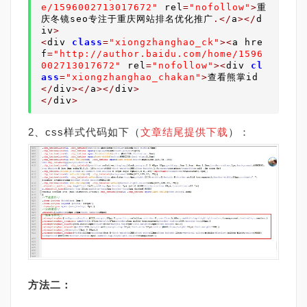
e/1596002713017672"
 rel
=
"nofollow"
>
重
庆冬镜
seo
专注于重庆
网站
排名
优化
推广
.</
a
></
d
iv
>
<
div 
class
=
"xiongzhanghao_ck"
><
a hre
f
=
"http://author.baidu.com/home/1596
002713017672"
 rel
=
"nofollow"
><
div 
cl
ass
=
"xiongzhanghao_chakan"
>
查看熊掌id
</
div
></
a
></
div
>
</
div
>
2、css样式代码如下（
文章结尾提供下载
）：
方法二：