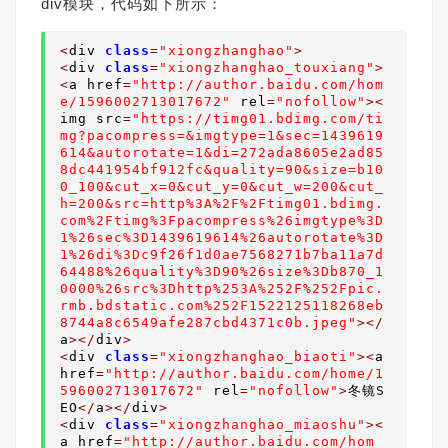
div模块，代码如下所示：
<
div 
class
=
"xiongzhanghao"
>
<
div 
class
=
"xiongzhanghao_touxiang"
>
<
a href
=
"http://author.baidu.com/hom
e/159600271
301
7672"
 rel
=
"
nofollow
"
><
img src
=
"https://timg01.bdimg.com/ti
mg?pacompress=&imgtype=1&sec=1439619
614&autorotate=1&di=272ada8605e2ad85
8dc441954bf912fc&quality=90&size=b10
0_100&cut_x=0&cut_y=0&cut_w=200&cut_
h=200&src=http%3A%2F%2Ftimg01.bdimg.
com%2Ftimg%3Fpacompress%26imgtype%3D
1%26sec%3D1439619614%26autorotate%3D
1%26di%3Dc9f26f1d0ae7568271b7ba11a7d
64488%26quality%3D90%26size%3Db870_1
0000%26src%3Dhttp%253A%252F%252Fpic.
rmb.bdstatic.com%252F1522125118268eb
8744a8c6549afe287cbd4371c0b.jpeg"
></
a
></
div
>
<
div 
class
=
"xiongzhanghao_biaoti"
><
a 
href
=
"http://author.baidu.com/home/1
596002713017672"
 rel
=
"nofollow"
>
冬镜S
EO
</
a
></
div
>
<
div 
class
=
"xiongzhanghao_miaoshu"
><
a href
=
"http://author.baidu.com/hom