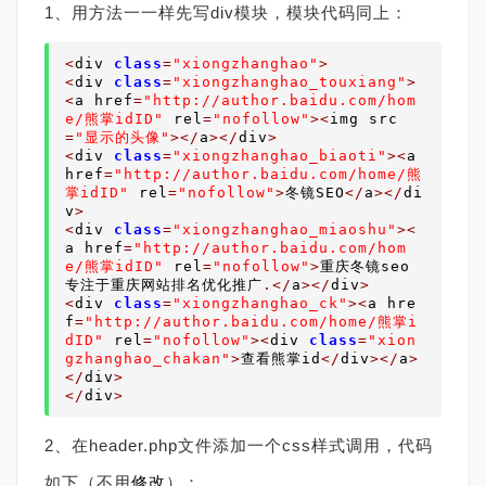
1、用方法一一样
先写div模块，模块代码同上：
<
div 
class
=
"xiongzhanghao"
>
<
div 
class
=
"xiongzhanghao_touxiang"
>
<
a href
=
"http://author.baidu.com/hom
e/熊掌idID"
 rel
=
"nofollow"
><
img src
=
"显示的头像"
></
a
></
div
>
<
div 
class
=
"xiongzhanghao_biaoti"
><
a 
href
=
"http://author.baidu.com/home/熊
掌idID"
 rel
=
"nofollow"
>
冬镜SEO
</
a
></
di
v
>
<
div 
class
=
"xiongzhanghao_miaoshu"
><
a href
=
"http://author.baidu.com/hom
e/熊掌idID"
 rel
=
"nofollow"
>
重庆
冬镜seo
专注于重庆
网站排名
优化推广
.</
a
></
div
>
<
div 
class
=
"xiongzhanghao_ck"
><
a hre
f
=
"http://author.baidu.com/home/熊掌i
dID"
 rel
=
"nofollow"
><
div 
class
=
"xion
gzhanghao_chakan"
>
查看熊掌id
</
div
></
a
>
</
div
>
</
div
>
2、在header.php文件添加一个css样式调用，代码
如下（不用
修改
）：