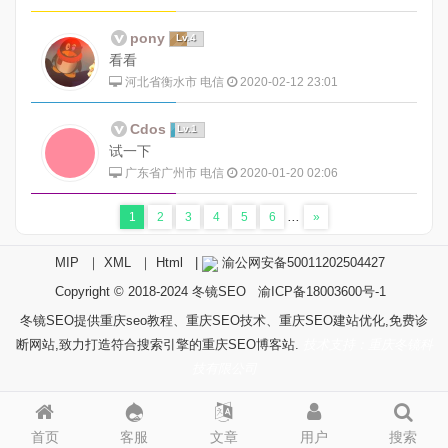
pony
Lv.4
看看
河北省衡水市 电信
2020-02-12 23:01
Cdos
Lv.1
试一下
广东省广州市 电信
2020-01-20 02:06
...
1
2
3
4
5
6
»
MIP
｜
XML
｜
Html
|
渝公网安备50011202504427
Copyright © 2018-2024
冬镜SEO
渝ICP备18003600号-1
冬镜SEO提供重庆seo教程、重庆SEO技术、重庆SEO建站优化,免费诊
断网站,致力打造符合搜索引擎的重庆SEO博客站.
技术支持：重庆冬镜科
技有限公司
首页
客服
文章
用户
搜索