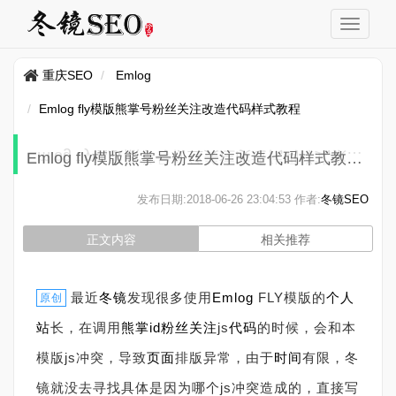
重庆SEO
Emlog
Emlog fly模版熊掌号粉丝关注改造代码样式教程
Emlog fly模版熊掌号粉丝关注改造代码样式教程
发布日期:
2018-06-26 23:04:53
作者:
冬镜SEO
正文内容
相关推荐
最近
冬镜
发现很多使用
Emlog
FLY模版的
个人
原创
站
长，在调用
熊掌
id
粉丝关注
js
代码
的时候，会和本
模版js冲突，导致
页面
排版异常，由于
时间
有限，冬
镜就没去寻找具体是因为哪个js冲突造成的，直接写