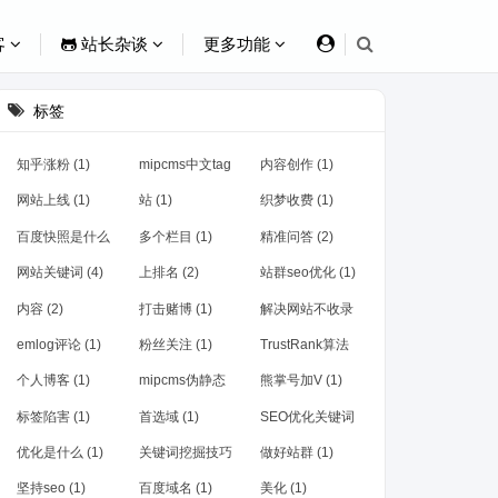
客
站长杂谈
更多功能
标签
知乎涨粉 (1)
mipcms中文tag
内容创作 (1)
(1)
网站上线 (1)
站 (1)
织梦收费 (1)
百度快照是什么
多个栏目 (1)
精准问答 (2)
(1)
网站关键词 (4)
上排名 (2)
站群seo优化 (1)
内容 (2)
打击赌博 (1)
解决网站不收录
(1)
emlog评论 (1)
粉丝关注 (1)
TrustRank算法
(1)
个人博客 (1)
mipcms伪静态
熊掌号加V (1)
(1)
标签陷害 (1)
首选域 (1)
SEO优化关键词
(1)
优化是什么 (1)
关键词挖掘技巧
做好站群 (1)
(1)
坚持seo (1)
百度域名 (1)
美化 (1)