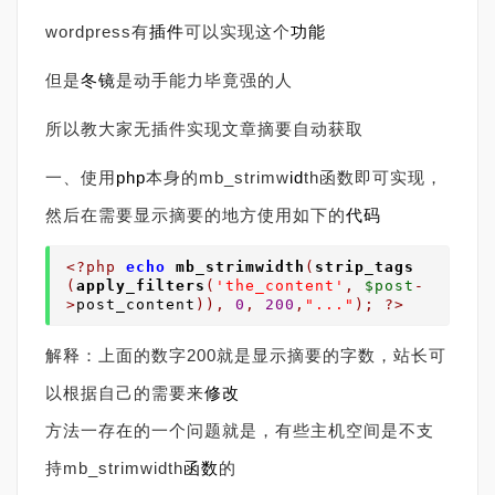
wordpress有
插件
可以实现这个
功能
但是
冬镜
是动手能力毕竟强的人
所以教大家无插件实现文章摘要自动获取
一、使用
php
本身的mb_strimw
id
th函数即可实现，
然后在需要显示摘要的地方使用如下的
代码
<?php
echo
mb_strimwidth
(
str
ip
_tags
(
apply_filters
(
'the_content'
,
$post
-
>
post_content
)),
0
,
200
,
"..."
);
?>
解释：上面的数字200就是显示摘要的字数，站长可
以根据自己的需要来
修改
方法一存在的一个问题就是，有些主机空间是不支
持mb_strimwidth
函数
的