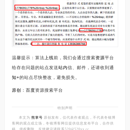
温馨提示：算法
上线
前，我们会通过搜索
资源
平台
给存在问题的站点发送
站内
信、邮件，还请收到通
知+
的站点尽快整改，避免损失。
原创
：
百度
资源搜索平台
特别声明
本文为
熊掌号
原创发布，仅代表作者观点，不代表冬镜博
客网的观点或立场，冬镜博客网仅提供信息发布平台，合作供
稿、侵权删除、反馈建议请联系520@520xx.cc