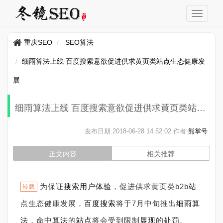
重庆SEO
SEO算法
细雨算法上线 百度搜索意欲促进供求黄页类站点生态健康发
展
细雨算法上线 百度搜索意欲促进供求黄页类站点生态健康发展
发布日期:
2018-06-28 14:52:02
作者:
熊掌号
正文内容
相关推荐
为保证
搜索
用户体验
，促进供求黄页类b2b
站
转载
点生态健康发展，
百度搜索
将于7月中旬推出
细雨算
法
，命中
算法
的
站点
将会受到限制
展现
的处罚。