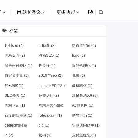
客
站长杂谈
更多功能
标签
荆州seo (4)
url优化 (3)
热议关键词 (1)
网站页面 (2)
移动SEO (1)
logo (1)
肆拾伍付费版 (1)
收录好 (1)
标题合理化 (1)
自定义变量 (1)
2019年seo (2)
免费 (1)
知+详解 (1)
mipcms自定义字
商机转化 (1)
段 (1)
SEO要素 (1)
标签认证 (2)
冰桶算法5.0 (1)
网站认证 (1)
网站运营与seo
A5站长网 (1)
(1)
百度删除推送 (1)
robots优化 (1)
诱导行为 (1)
dedecms收费
gid (1)
谷歌访问助手 (1)
(1)
ip (2)
营销 (3)
支付宝红包 (1)