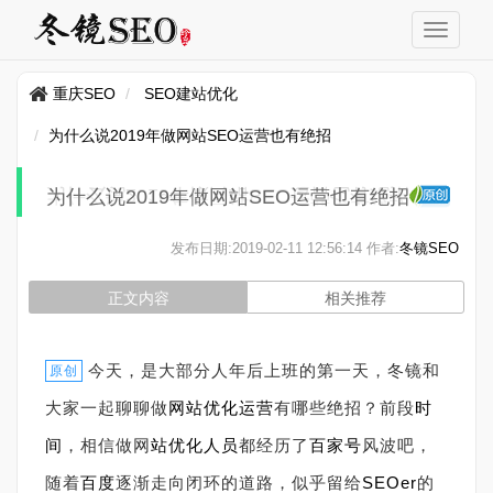
重庆SEO
SEO建站优化
为什么说2019年做网站SEO运营也有绝招
为什么说2019年做网站SEO运营也有绝招
发布日期:
2019-02-11 12:56:14
作者:
冬镜SEO
正文内容
相关推荐
今天，是大部分人年后上班的第一天，冬镜和
原创
大家一起聊聊做
网站
优化
运营
有哪些绝招？前段
时
间
，相信做网
站
优化人员
都经历了
百家号
风波吧，
随着
百度
逐渐走向闭环的道路，似乎留给
SEOer
的