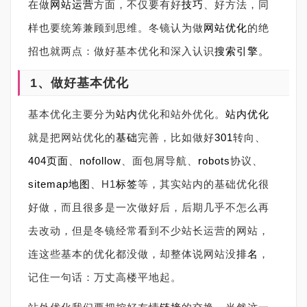
在做
网站运营
方面，不仅要有好
技巧
、好方法，同
样也要统筹兼顾到思维。冬镜认为做
网站优化
的绝
招也就两点：做好基本优化和深入认识
搜索引擎
。
1、做好基本优化
基本优化主要分为
站内
优化和站外优化。
站内优化
就是把网站优化的
基础
完善，比如做好
301
转向、
404
页面
、
nofollow
、面包屑导航、
robots
协议、
sitemap
地图
、H1
标签
等，其实站内的基础优化很
好做，而且很多是一次做好后，后期几乎不怎么再
去改动，但是冬镜经常看到不少站长运营的网站，
连这些基本的优化都没做，却整体说网站没
排名
，
记住一句话：万丈高楼平地起。