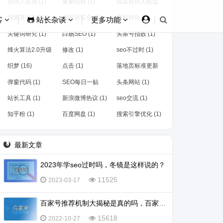
合伙人会员 (1)
重要站群 (1)
知道合伙人权益
(1)
清风算法3.0 (1)
浏览器安全 (1)
商机转化 (1)
客
站长杂谈
更多功能
关键词研究 (1)
白杨SEO (1)
头条号指数 (1)
烽火算法2.0升级
修改 (1)
seo不过时 (1)
(2)
织梦 (16)
点击 (1)
落地页标准更新
(1)
弹窗代码 (1)
SEO每日一贴
头条网站 (1)
(1)
站长工具 (1)
新浪微博热议 (1)
seo交流 (1)
知乎粉 (1)
百度网盘 (1)
​搜索引擎优化 (1)
最新文章
2023年学seo过时吗，冬镜是这样说的？
11525
2023-03-17
百家号推荐机制大揭秘是真的吗，百家号怎么会被推荐？
15618
2022-10-27