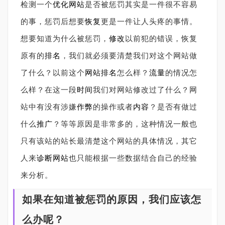
检测一个
优化网站
是否被惩罚其实是一件很不容易
的事，惩罚后想要
恢复
更是一件让人头疼的事情。
想要知道为什么被惩罚，
修改
以前犯的错误，恢复
原有的
排名
，我们就必须要清楚我们对这个网站做
了什么？以前这个
网站排名
怎么样？
流量
的情况怎
么样？在这一段
时间
我们对网站修改过了什么？网
站中有没有涉嫌
作弊
的操作或者
内容
？是否有做过
什么
推广
？等等原因是非常多的，这种情况一般也
只有该站的站长最清楚这个网站的具体情况，其它
人来
诊断网站
也只能根据一些数据结合自己的经验
来分析。
如果在知道被惩罚的原因，我们应该怎
么办呢？