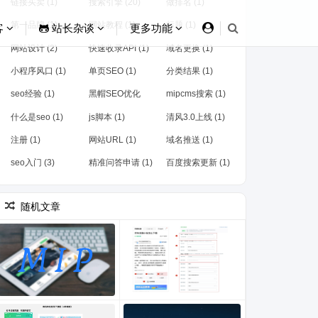
链接买卖 (1)
搜索引擎 (20)
做排名 (1)
第一品牌 (1)
网站教程 (1)
标题 (1)
客
站长杂谈
更多功能
网站设计 (2)
快速收录API (1)
域名更换 (1)
小程序风口 (1)
单页SEO (1)
分类结果 (1)
seo经验 (1)
黑帽SEO优化
mipcms搜索 (1)
(1)
什么是seo (1)
js脚本 (1)
清风3.0上线 (1)
注册 (1)
网站URL (1)
域名推送 (1)
seo入门 (3)
精准问答申请 (1)
百度搜索更新 (1)
随机文章