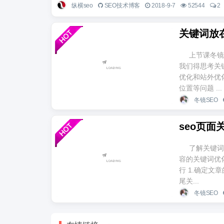
纵横seo
SEO技术博客
2018-9-7
52544
2
关键词放
上节课冬镜
我们得思考关
优化和站外优
位置等问题 ...
冬镜SEO
seo页面
了解关键词
容的关键词优
行 1.确定文
尾关...
冬镜SEO