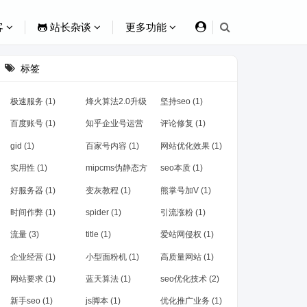
客
站长杂谈
更多功能
标签
极速服务 (1)
烽火算法2.0升级
坚持seo (1)
(2)
百度账号 (1)
知乎企业号运营
评论修复 (1)
(1)
gid (1)
百家号内容 (1)
网站优化效果 (1)
实用性 (1)
mipcms伪静态方
seo本质 (1)
法 (1)
好服务器 (1)
变灰教程 (1)
熊掌号加V (1)
时间作弊 (1)
spider (1)
引流涨粉 (1)
流量 (3)
title (1)
爱站网侵权 (1)
企业经营 (1)
小型面粉机 (1)
高质量网站 (1)
网站要求 (1)
蓝天算法 (1)
seo优化技术 (2)
新手seo (1)
js脚本 (1)
优化推广业务 (1)