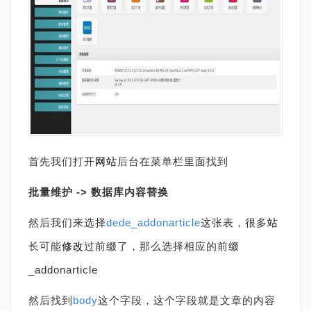
首先我们打开
网站
后台在菜单栏里面找到
批量维护
->
数
据库内容替换
然后我们来选择
dede_addonarticle
这张表，很多
站
长可能
修改
过前缀了，那么选择相应的前缀
_addonarticle
然后找到
body
这个字段，这个字段就是文章的内容