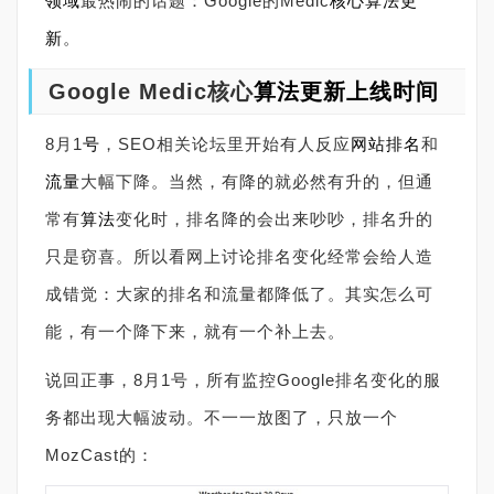
领域
最热闹的话题：Google的Medic
核心算法
更
新
。
Google Medic核心
算法更新
上线
时间
8月1
号
，SEO相关论坛里开始有人反应
网站
排名
和
流量
大幅下降。当然，有降的就必然有升的，但通
常有
算法
变化时，排名降的会出来吵吵，排名升的
只是窃喜。所以看网上讨论排名变化经常会给人造
成错觉：大家的排名和流量都降低了。其实怎么可
能，有一个降下来，就有一个补上去。
说回正事，8月1号，所有监控Google排名变化的服
务都出现大幅波动。不一一放图了，只放一个
MozCast的：