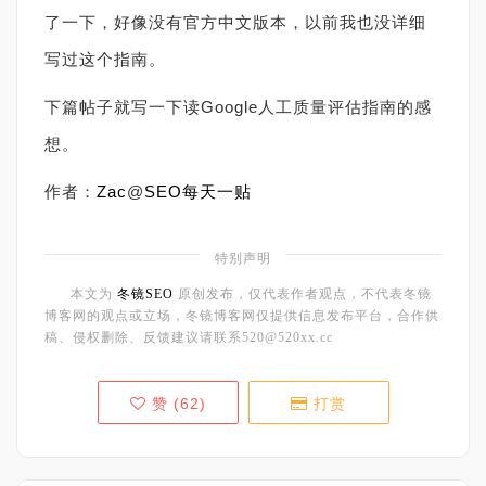
了一下，好像没有官方中文版本，以前我也没详细
写过这个指南。
下篇帖子就写一下读Google人工质量评估指南的感
想。
作者：
Zac
@
SEO每天一贴
特别声明
本文为
冬镜SEO
原创发布，仅代表作者观点，不代表冬镜
博客网的观点或立场，冬镜博客网仅提供信息发布平台，合作供
稿、侵权删除、反馈建议请联系520@520xx.cc
赞 (
62
)
打赏