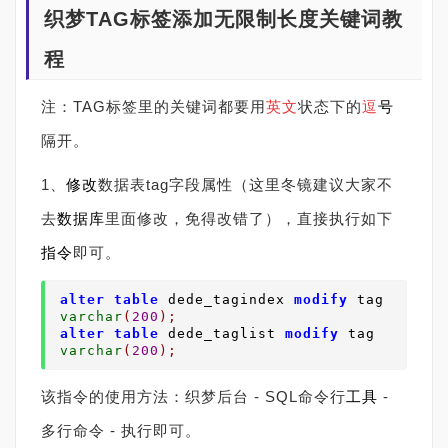
织梦TAG标签添加无限制长度关键词教
程
注：TAG标签里的关键词都要用
英文
状态下的
逗
号
隔开。
1、
修改
数据表tag字段属性（这里冬镜建议大家不
去
数据库
里面修改，免得改错了），直接执行如下
指令
即可。
alter
table
 dede_tag
index
modify
 tag 
varchar
(
200
);
alter
table
 dede_taglist 
modify
 tag 
varchar
(
200
);
该指令的使用方法：织梦后台 - SQL命令行
工具
-
多行命令 - 执行即可。