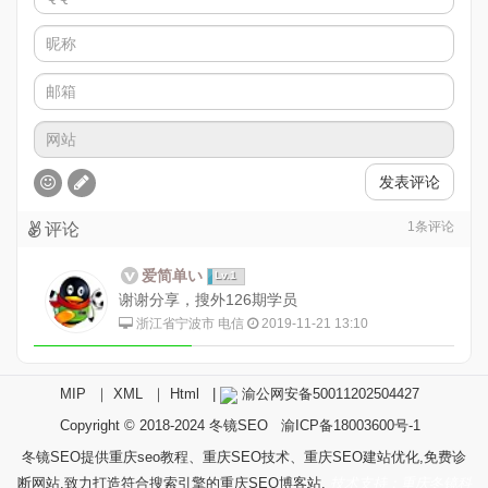
发表评论
1
条评论
评论
爱简单い
Lv.1
谢谢分享，搜外126期学员
浙江省宁波市 电信
2019-11-21 13:10
MIP
｜
XML
｜
Html
|
渝公网安备50011202504427
Copyright © 2018-2024
冬镜SEO
渝ICP备18003600号-1
冬镜SEO提供重庆seo教程、重庆SEO技术、重庆SEO建站优化,免费诊
断网站,致力打造符合搜索引擎的重庆SEO博客站.
技术支持：重庆冬镜科