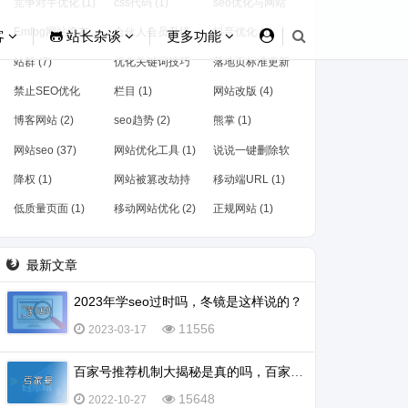
竞争对手优化 (1)
css代码 (1)
seo优化与网站
运营 (1)
Emlog网站变灰
合伙人会员升级
抖音优化 (1)
客
站长杂谈
更多功能
(1)
(1)
站群 (7)
优化关键词技巧
落地页标准更新
(1)
(1)
禁止SEO优化
栏目 (1)
网站改版 (4)
(1)
博客网站 (2)
seo趋势 (2)
熊掌 (1)
网站seo (37)
网站优化工具 (1)
说说一键删除软
件 (2)
降权 (1)
网站被篡改劫持
移动端URL (1)
(1)
低质量页面 (1)
移动网站优化 (2)
正规网站 (1)
最新文章
2023年学seo过时吗，冬镜是这样说的？
11556
2023-03-17
百家号推荐机制大揭秘是真的吗，百家号怎么会被推荐？
15648
2022-10-27