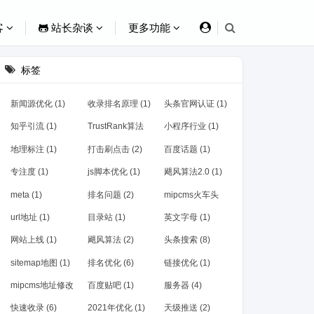
客
站长杂谈
更多功能
标签
新闻源优化 (1)
收录排名原理 (1)
头条官网认证 (1)
知乎引流 (1)
TrustRank算法
小程序行业 (1)
(1)
地理标注 (1)
打击刷点击 (2)
百度话题 (1)
专注度 (1)
js脚本优化 (1)
飓风算法2.0 (1)
meta (1)
排名问题 (2)
mipcms火车头
(1)
url地址 (1)
目录站 (1)
英文字母 (1)
网站上线 (1)
飓风算法 (2)
头条搜索 (8)
sitemap地图 (1)
排名优化 (6)
链接优化 (1)
mipcms地址修改
百度贴吧 (1)
服务器 (4)
(1)
快速收录 (6)
2021年优化 (1)
天级推送 (2)