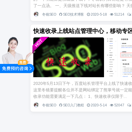
了一点汤。 一、天级推送下线对站长有哪些影响？ 天级
冬镜SEO
SEO技术博客
2020-5-18
51214
快速收录上线站点管理中心，移动专
2020年5月13日下午，百度站长管理平台上线了快
这里冬镜要提醒各位并不是网站绑定了熊掌号就一定能
收录功能需要满足一下几点： 1、快速收录仅限于...
冬镜SEO
SEO入门教程
2020-5-14
52047