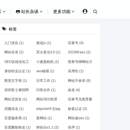
客
站长杂谈
更多功能
标签
入门优化 (1)
推送js (1)
百家号 (4)
网站目录 (2)
冥火算法3.0 (1)
2019年seo (2)
SEO在线优化工
小麦面粉机 (1)
熊掌号绑网站方
具 (1)
法 (1)
身份职业认证 (1)
seo秘籍 (1)
实用性 (1)
限英文字母 (1)
日常工作 (1)
网站不收录 (8)
深圳富士康招聘
问答合作 (1)
改造 (4)
(1)
网站无排名 (1)
网站SEO前景
百家号无推荐量
(1)
(1)
武隆排名 (1)
mipcms中文tag
标签认证 (2)
(1)
百度服务商 (1)
新网站 (1)
网站做seo (1)
百度删除推送 (1)
肆拾伍v1.1 (2)
排序 (1)