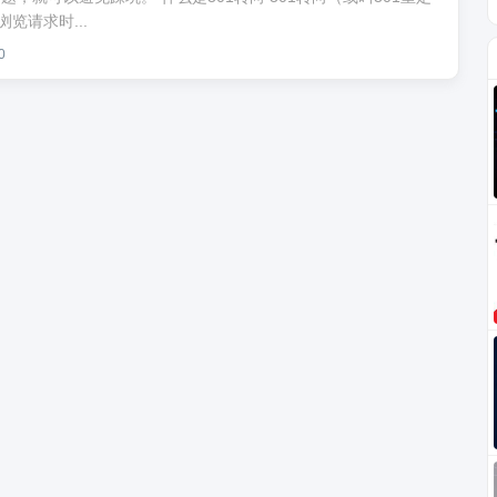
览请求时...
0