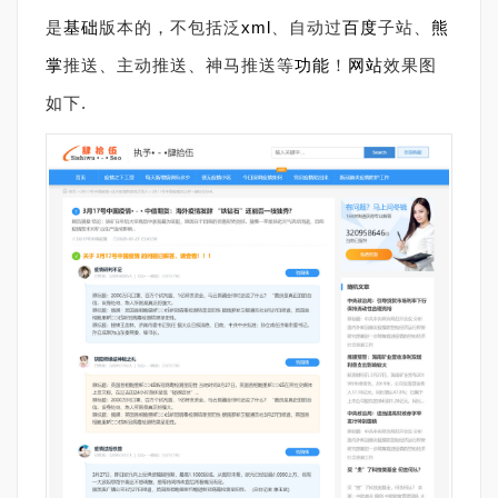
是
基础
版本的，不包括泛
xml
、自动过
百度
子站、
熊
掌
推送、主动推送、神马推送等
功能
！
网站
效果图
如下.