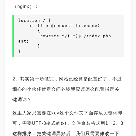
（nginx）：
location / {

    if (!-e $request_filename)

	{

        rewrite ^/(.*)$ /
index
.
php
 l
ast;

	}  

}
2、其实第一步做完，网站已经算是配置好了，不过
细心的小伙伴肯定会问冬镜我应该怎么配置指定
关
键词
讷？
这里大家只需要在key这个文件夹下面存放关键词即
可，需要UTF-8格式的txt，文件命名格式用1、2、3
这样
排序
，把关键词弄好后，我们只需要
修改
一下