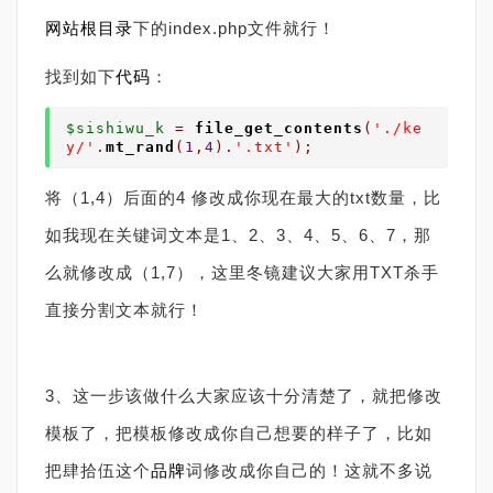
网站根目录
下的index.php文件就行！
找到如下
代码
：
$sishiwu_k
=
file_get_contents
(
'./ke
y/'
.
mt_rand
(
1
,
4
).
'.txt'
);
将（1,4）后面的4 修改成你现在最大的txt数量，比
如我现在关键词文本是1、2、3、4、5、6、7，那
么就修改成（1,7），这里冬镜建议大家用TXT杀手
直接分割文本就行！
3、这一步该做什么大家应该十分清楚了，就把修改
模板了，把模板修改成你自己想要的样子了，比如
把肆拾伍这个
品牌
词修改成你自己的！这就不多说