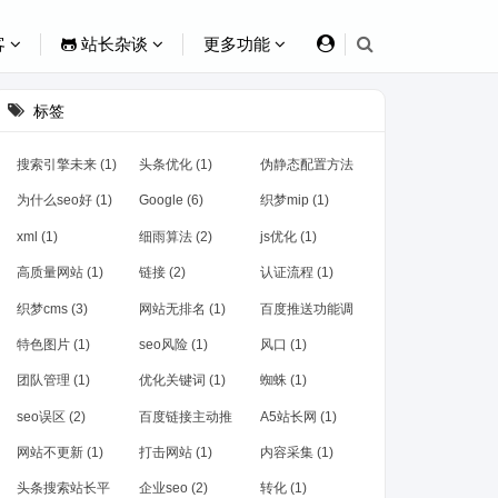
客
站长杂谈
更多功能
标签
搜索引擎未来 (1)
头条优化 (1)
伪静态配置方法
(1)
为什么seo好 (1)
Google (6)
织梦mip (1)
xml (1)
细雨算法 (2)
js优化 (1)
高质量网站 (1)
链接 (2)
认证流程 (1)
织梦cms (3)
网站无排名 (1)
百度推送功能调
整 (1)
特色图片 (1)
seo风险 (1)
风口 (1)
团队管理 (1)
优化关键词 (1)
蜘蛛 (1)
seo误区 (2)
百度链接主动推
A5站长网 (1)
送 (1)
网站不更新 (1)
打击网站 (1)
内容采集 (1)
头条搜索站长平
企业seo (2)
转化 (1)