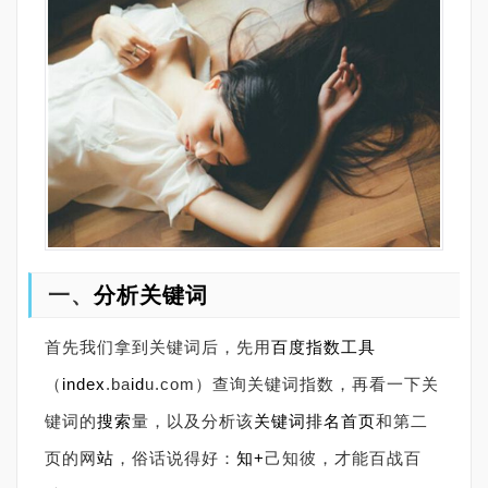
一、
分析关键词
首先我们拿到关键词后，先用
百度
指数
工具
（
index
.ba
id
u.com）查询关键词指数，再看一下关
键词的
搜索
量，以及分析该
关键词排名
首页
和第二
页的网
站
，俗话说得好：
知+
己知彼，才能百战百