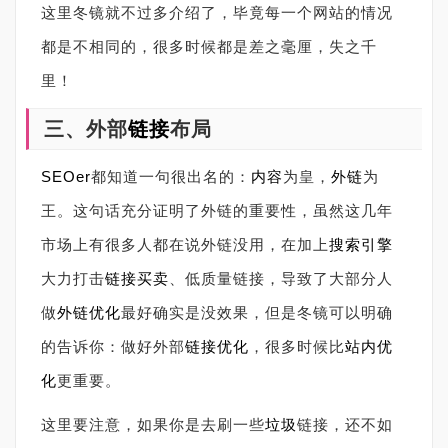
这里冬镜就不过多介绍了，毕竟每一个网站的情况
都是不相同的，很多时候都是差之毫厘，失之千
里！
三、外部
链接
布局
SEOer
都知道一句很出名的：
内容
为皇，
外链
为
王。这句话充分证明了外链的重要性，虽然这几年
市场上有很多人都在说外链没用，在加上
搜索引擎
大力打击
链接买卖
、低质量链接，导致了大部分人
做
外链优化
最好确实是没效果，但是冬镜可以明确
的告诉你：做好外部
链接优化
，很多时候比
站内优
化
更重要。
这里要注意，如果你是去刷一些
垃圾
链接，还不如