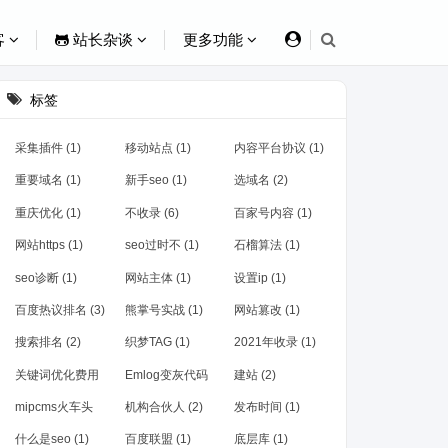
客
站长杂谈
更多功能
标签
采集插件 (1)
移动站点 (1)
内容平台协议 (1)
重要域名 (1)
新手seo (1)
选域名 (2)
重庆优化 (1)
不收录 (6)
百家号内容 (1)
网站https (1)
seo过时不 (1)
石榴算法 (1)
seo诊断 (1)
网站主体 (1)
设置ip (1)
百度热议排名 (3)
熊掌号实战 (1)
网站篡改 (1)
搜索排名 (2)
织梦TAG (1)
2021年收录 (1)
关键词优化费用
Emlog变灰代码
建站 (2)
(1)
(1)
mipcms火车头
机构合伙人 (2)
发布时间 (1)
(1)
什么是seo (1)
百度联盟 (1)
底层库 (1)