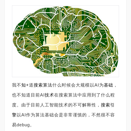
我不
知+
道
搜索算法
什么时候会大规模以AI为
基础
，
也不知道目前AI
技术
在搜索算法中应用到了什么程
度。由于目前人工智能技术的不可解释性，
搜索引
擎
以AI作为算法基础会是非常谨慎的，不然很不容
易debug。