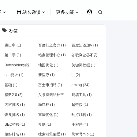
客
站长杂谈
更多功能
标签
跳出率 (1)
百度知道官方 (1)
百度知道加V (1)
第二季 (1)
站点管理中心 (1)
谷歌浏览器不安
全 (1)
Bytespider蜘蛛
地图优化 (1)
关键词挖掘 (1)
(1)
seo要求 (1)
新医疗 (1)
ip (2)
基础 (1)
富士康招聘 (1)
emlog (34)
指数2.0 (2)
头条搜索站长平
翻墙工具 (1)
台上线 (1)
内容排名 (1)
杨红林 (1)
超链接 (1)
恢复排名 (1)
重庆优化 (1)
劫持跳转 (1)
SEO链接 (1)
复制 (1)
小程序 (4)
做好排名 (1)
搜索引擎偏爱 (1)
熊掌号mip (1)