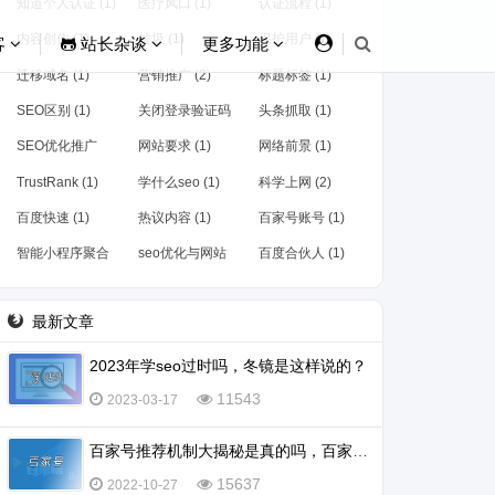
知道个人认证 (1)
医疗风口 (1)
认证流程 (1)
内容创作 (1)
垃圾 (1)
保护用户 (1)
客
站长杂谈
更多功能
迁移域名 (1)
营销推广 (2)
标题标签 (1)
SEO区别 (1)
关闭登录验证码
头条抓取 (1)
(1)
SEO优化推广
网站要求 (1)
网络前景 (1)
(1)
TrustRank (1)
学什么seo (1)
科学上网 (2)
百度快速 (1)
热议内容 (1)
百家号账号 (1)
智能小程序聚合
seo优化与网站
百度合伙人 (1)
(1)
运营 (1)
最新文章
2023年学seo过时吗，冬镜是这样说的？
11543
2023-03-17
百家号推荐机制大揭秘是真的吗，百家号怎么会被推荐？
15637
2022-10-27