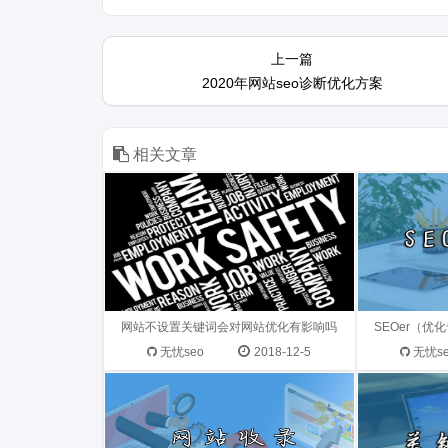
boke112导航 2018-12-05 01:30:05
Maf 2019-0
上一篇
问 题 网站到底要不要设置关键词？
身是在外贸公
2020年网站seo诊断优化方案
对优化有...
己把这个给做
相关文章
小张 2021-11-11 15:03:54 问 题
Andersen 20
ZAC老师，您好，我的网站是文案策
题 zac老
划网，是单页型的网站，收录为...
了，这个词是有
网站不设置关键词会对网站优化有影响吗
SEOer（
无忧seo
2018-12-5
无忧s