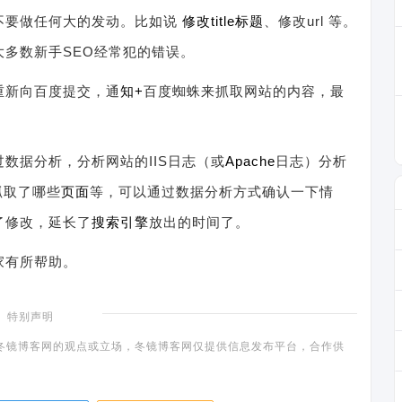
不要做任何大的发动。比如说
修改
title
标题
、修改url 等。
多数新手SEO经常犯的错误。
重新向百度提交，通
知+
百度蜘蛛来抓取网站的内容，最
数据分析，分析网站的IIS日志（或
Apache
日志）分析
抓取了哪些
页面
等，可以通过数据分析方式确认一下情
了修改，延长了
搜索引擎
放出的时间了。
家有所帮助。
特别声明
冬镜博客网的观点或立场，冬镜博客网仅提供信息发布平台，合作供