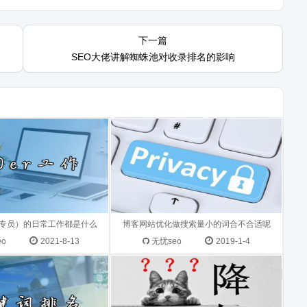
71-23 17:03:54 问 题 本
王灿勇 2019-01-04 12:45:01 问 题
下一篇
司做seo，可是感觉自
您好，昝辉老师，受到您的启发，算
SEO大佬讲解蜘蛛池对收录排名的影响
成编辑工作...
是正式入坑S...
19-11-27 23:07:54 问
翼翼 2018-12-04 23:35:46 问 题 前
师，PC端关键词首页第一
两天百度搜索生态发布了一份关于标
指数...
题的指南，一些符号建议修改，...
优化专员）的日常工作都是什么
博客网站优化做搜索量小的词合不合适呢
eo
2021-8-13
无忧seo
2019-1-4