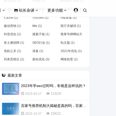
收录排名 (5)
Fanly (1)
网站图片优化 (1)
企业品牌 (1)
首选域 (1)
企业领导seo (1)
客
站长杂谈
更多功能
Cache (1)
小白seo (1)
mip采集 (1)
被动营销 (1)
title (1)
医疗关键词 (1)
抖音优化 (1)
搜索子链 (1)
熊掌号绑网站方
法 (1)
富士康招聘 (1)
SEO行业 (1)
fly主题 (1)
危机公关 (1)
准备 (1)
2021年优化 (1)
列表页错位 (1)
新站优化 (3)
网络前景 (1)
最新文章
2023年学seo过时吗，冬镜是这样说的？
11529
2023-03-17
百家号推荐机制大揭秘是真的吗，百家号怎么会被推荐？
15621
2022-10-27