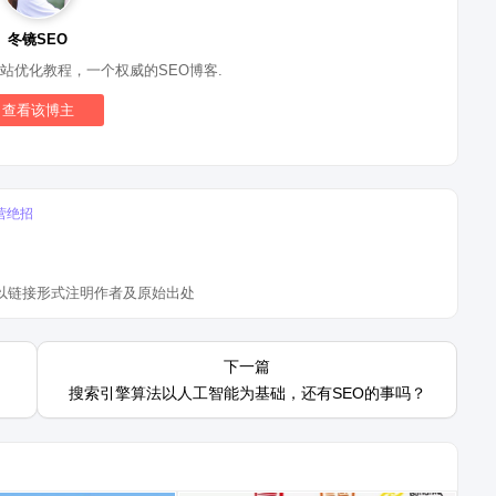
冬镜SEO
站优化教程，一个权威的SEO博客.
查看该博主
营绝招
以链接形式注明作者及原始出处
忙于开发小东西，导致博
今天冬镜SEO就给大家讲讲2018年最
下一篇
没有更新，今天就为大家
新的黑帽seo站群技术。 黑帽seo技
搜索引擎算法以人工智能为基础，还有SEO的事吗？
SEO没有秘籍？ 看过
术在2018年常用的依然是站群操作方
书籍的SEO运营人员，可
法，当然这里冬镜不是推荐大家去用
入门...
站群的方法去做网站，而是为了让...