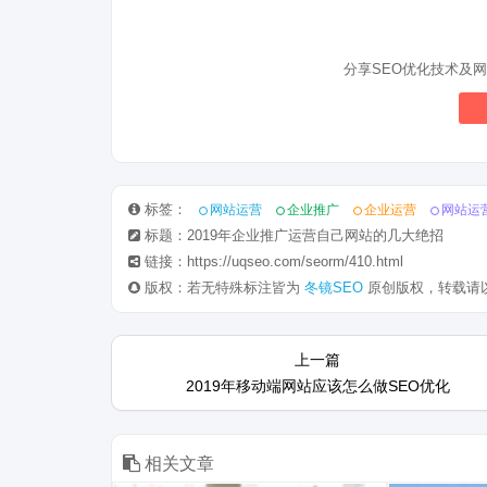
分享SEO优化技术及网
标签：
网站运营
企业推广
企业运营
网站运
标题：2019年企业推广运营自己网站的几大绝招
链接：https://uqseo.com/seorm/410.html
版权：若无特殊标注皆为
冬镜SEO
原创版权，转载请
2007年，我开始研究seo技术，通过
近期冬镜在
上一篇
网络学习。 2007年，我策划过1个明
客已经几天
2019年移动端网站应该怎么做SEO优化
道博客，通过论坛发帖等形式，我推
聊聊为什么说
广到最高独立IP3万，没有花一分
SEO相关的
钱。 后来，我发现做推广太...
能都清楚SEO
相关文章