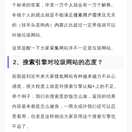
个标准的答案，毕竟一万
个人
就会有一万个解释。
冬镜个人的观点就是不能满足
搜索
用户需求
且无关
的（挂羊头卖狗肉）
内容
占比超过一定界值就可以
叫做垃圾网站。
这里提醒一下大家
采集
网站并不一定是垃圾网站。
2
、搜
索引
擎对垃圾网站的态度？
前面提到近年来大家
优化
网站有种越来越力不从心
感觉，很大程度上就是对搜索引擎认
知+
上的不足。
举个例子：我们在搜索蛋炒饭怎么做，返回的结果
内容基本都是怎么健身，一两次或许我们还可以忍
受着用，但老是这样相信大家弃用这个搜索引擎也
不远了。