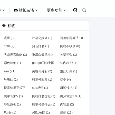
客
站长杂谈
更多功能
标签
流量 (3)
社会化媒体 (1)
百度细雨算法2.0
(1)
html (2)
抖音排名 (1)
网站不收录 (8)
头条搜索蜘蛛 (1)
重庆白癜风排名
关键词数 (1)
(1)
彩色标签 (1)
google回归中国
站内SEO (1)
(1)
seo (71)
关键词分析 (2)
重庆职高 (1)
垃圾站 (1)
熊掌号教程 (1)
指令 (4)
搜索结果正式下
seo感悟 (1)
SEO技术 (1)
线 (1)
熊掌号加V (1)
网站排名优化 (2)
飓风算法2.0 (1)
谷歌原创 (1)
熊掌号是什么 (1)
内容源 (2)
Fanly (1)
A5站长网 (1)
织梦 (16)