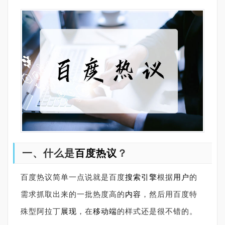
一、什么是
百度热议
？
百度热议简单一点说就是百度
搜索引擎
根据
用户
的
需求抓取出来的一批热度高的
内容
，然后用百度特
殊型阿拉丁
展现
，在
移动端
的样式还是很不错的。