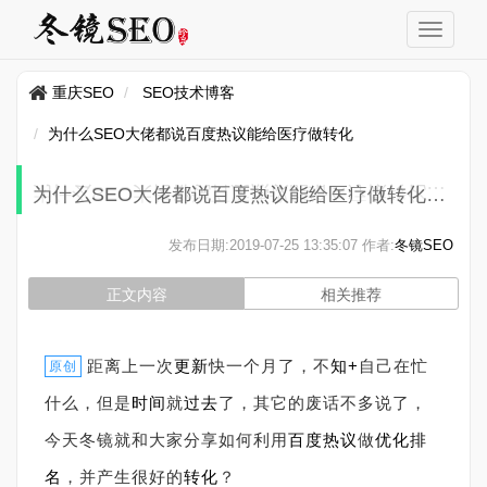
重庆SEO
SEO技术博客
为什么SEO大佬都说百度热议能给医疗做转化
为什么SEO大佬都说百度热议能给医疗做转化
发布日期:
2019-07-25 13:35:07
作者:
冬镜SEO
正文内容
相关推荐
距离上一次
更新
快一个月了，不
知+
自己在忙
原创
什么，但是
时间
就
过去
了，其它的废话不多说了，
今天冬镜就和大家分享如何利用
百度
热议
做
优化
排
名
，并产生很好的
转化
？