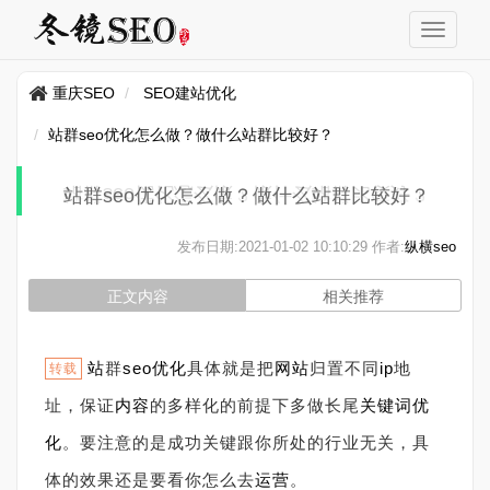
重庆SEO
SEO建站优化
站群seo优化怎么做？做什么站群比较好？
站群seo优化怎么做？做什么站群比较好？
发布日期:
2021-01-02 10:10:29
作者:
纵横seo
正文内容
相关推荐
站
群
seo
优化
具体就是把
网站
归置不同
ip
地
转载
址，保证
内容
的多样化的前提下多做长尾
关键词优
化
。要注意的是成功关键跟你所处的行业无关，具
体的效果还是要看你怎么去
运营
。