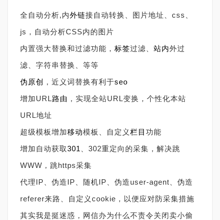
全自动分析,内
外链
接自动转换、图片地址、css、
js，自动分析CSS内的图片
内置强大替换和过滤功能，
标签
过滤、
站内
外过
滤、字符串替换、等等
伪原创
，近义词替换有利于
seo
增加URL
路由
，实现全站URL变换，个性化本站
URL地址
超级模板增加
移动
模板、自定义
栏目
功能
增加自动获取
301
、302重定向的采集，解决跳
WWW，跳https采集
代理IP、伪造IP、随机IP、伪造user-agent、伪造
referer来路、自定义cookie，以便应对防采集措施
其实我是挺迷惑，网信办为什么不责令关闭卖小偷