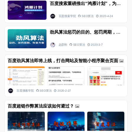
百度搜索重磅推出“鸿雁计划”，为用户体验保驾护航
百度搜索学院
SEO算法
2020-4-24
劲风算法惩罚的目的、惩罚周期，如何恢复的方法
赵彦刚
SEO算法
2020-3-7
百度劲风算法即将上线，打击网站及智能小程序聚合页面
百度搜索学院
SEO算法
2020-2-27
百度超链作弊算法应该如何避过？