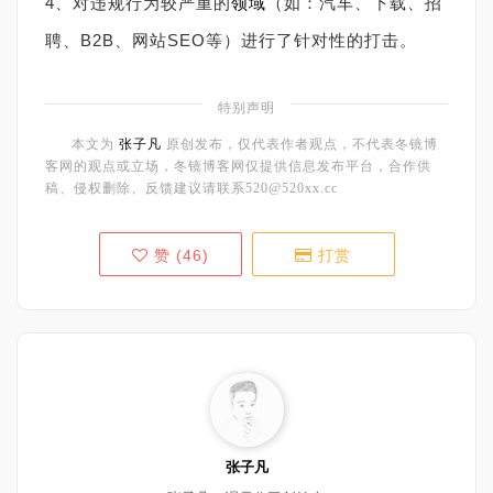
4、对违规行为较严重的
领域
（如：汽车、下载、招
聘、B2B、网站SEO等）进行了针对性的打击。
特别声明
本文为
张子凡
原创发布，仅代表作者观点，不代表冬镜博
客网的观点或立场，冬镜博客网仅提供信息发布平台，合作供
稿、侵权删除、反馈建议请联系520@520xx.cc
赞 (
46
)
打赏
张子凡