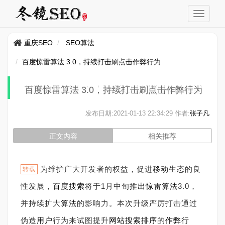
重庆SEO
SEO算法
百度惊雷算法 3.0，持续打击刷点击作弊行为
百度惊雷算法 3.0，持续打击刷点击作弊行为
发布日期:
2021-01-13 22:34:29
作者:
张子凡
正文内容
相关推荐
为维护广大开发者的权益，促进
移动
生态的良
转载
性发展，
百度搜索
将于1月中旬推出
惊雷算法
3.0，
并持续扩大
算法
的影响力。本次升级严厉打击通过
伪造
用户
行为来试图提升
网站
搜索
排序
的
作弊
行