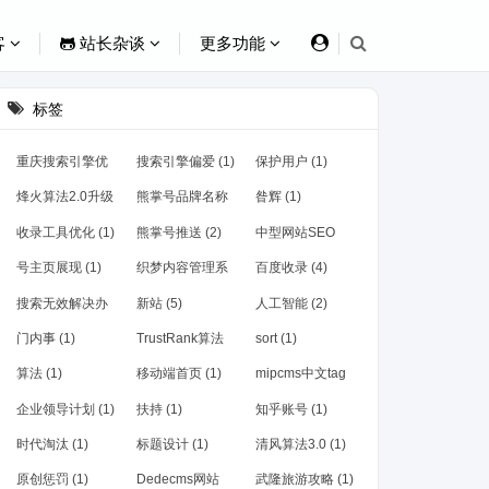
客
站长杂谈
更多功能
标签
重庆搜索引擎优
搜索引擎偏爱 (1)
保护用户 (1)
化 (1)
烽火算法2.0升级
熊掌号品牌名称
昝辉 (1)
(2)
(1)
收录工具优化 (1)
熊掌号推送 (2)
中型网站SEO
(1)
号主页展现 (1)
织梦内容管理系
百度收录 (4)
统 (1)
搜索无效解决办
新站 (5)
人工智能 (2)
法 (1)
门内事 (1)
TrustRank算法
sort (1)
(1)
算法 (1)
移动端首页 (1)
mipcms中文tag
(1)
企业领导计划 (1)
扶持 (1)
知乎账号 (1)
时代淘汰 (1)
标题设计 (1)
清风算法3.0 (1)
原创惩罚 (1)
Dedecms网站
武隆旅游攻略 (1)