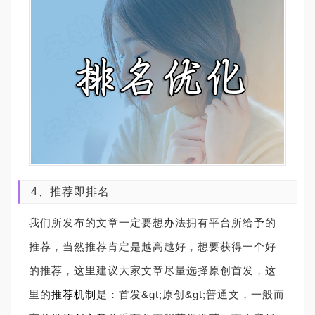
4、推荐即排名
我们所发布的文章一定要想办法拥有平台所给予的
推荐，当然推荐肯定是越高越好，想要获得一个好
的推荐，这里建议大家文章尽量选择原创首发，这
里的
推荐机制
是：首发&gt;原创&gt;普通文，一般而