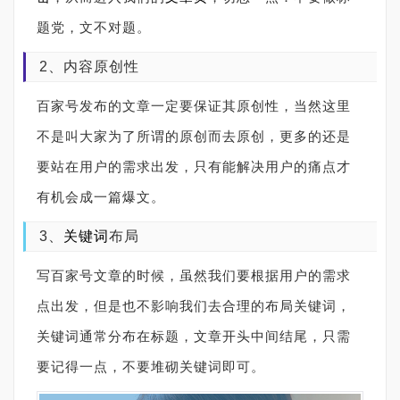
题党，文不对题。
2、内容原创性
百家号发布的文章一定要保证其原创性，当然这里
不是叫大家为了所谓的原创而去原创，更多的还是
要站在用户的需求出发，只有能解决用户的痛点才
有机会成一篇爆文。
3、
关键词
布局
写百家号文章的时候，虽然我们要根据用户的需求
点出发，但是也不影响我们去合理的布局关键词，
关键词通常分布在标题，文章开头中间结尾，只需
要记得一点，不要堆砌关键词即可。