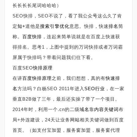
长长长长尾词哈哈哈）
SEO快排，SEO不说了，看了我公众
号
这么久了肯
定
知+
道他是
搜索引擎
优化
意思。快排，快速
排名
简
称。
百度快排
，连起来简单说就是在百度上快速获
得排名。思考1，上图中提到的万词快排或者万词霸
屏属于快排吗？带着问题我们往下看。
百度SEO
快排原理
在讲
百度快排原理
之前，我们想想，真的有
快速排
名
方法吗？白杨SEO 2011年进入
SEO行业
，在一家
垂直B2B做了三年，最后还实操了带了一个项目。
2014年时，利用一个.cn的二级
域名
靠
内容
关键词
布
局+外连建设，24天让业务网
站
相关关键词做到百度
首页。（如支付宝加盟，服务窗加盟，服务窗代理