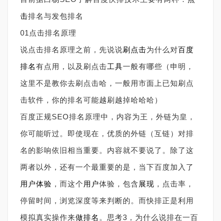
击
排名与发包排名
01点击排名原理
说点击排名原理之前，先说说
刷点击
为什么对
百度
排名
有点用，以及刷点击
工具
一般有哪些（申明，
这里不是教你去刷点击哈，一般用市面上已知刷点
击软件，你的排名可能越刷越掉哈哈哈）
百度正规SEO排名原理中，内容为王，外链为皇，
你可能听过。即使现在，优质的外链（互链）对排
名的影响依旧相当重要。内容就不要说了。除了这
两者以外，还有一个最重要的是，当下百度加入了
用户体验
，而这个
用户
体验，包含
展现
，点击率，
停留时间，浏览深度等来判断的。而快排正是利用
模拟真实操作来
做排名
。思考3，为什么说排在一百